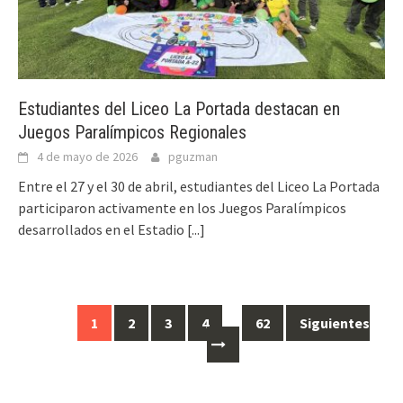
Estudiantes del Liceo La Portada destacan en
Juegos Paralímpicos Regionales
4 de mayo de 2026
pguzman
Entre el 27 y el 30 de abril, estudiantes del Liceo La Portada
participaron activamente en los Juegos Paralímpicos
desarrollados en el Estadio
[...]
Ir
1
2
3
4
…
62
Siguientes
a
las
entradas