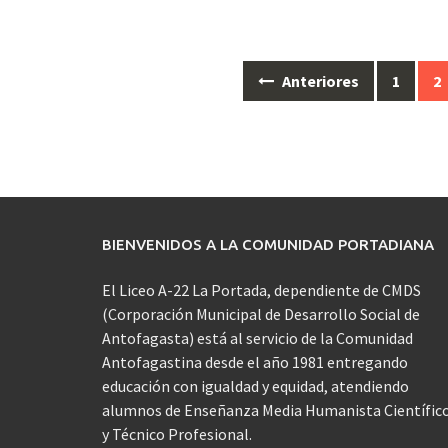
Ir
Anteriores
1
2
a
las
entradas
BIENVENIDOS A LA COMUNIDAD PORTADIANA
El Liceo A-22 La Portada, dependiente de CMDS
(Corporación Municipal de Desarrollo Social de
Antofagasta) está al servicio de la Comunidad
Antofagastina desde el año 1981 entregando
educación con igualdad y equidad, atendiendo
alumnos de Enseñanza Media Humanista Científic
y Técnico Profesional.