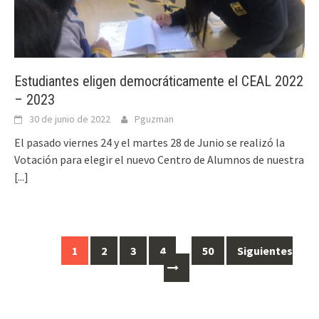
Estudiantes eligen democráticamente el CEAL 2022
– 2023
30 de junio de 2022
Pguzman
El pasado viernes 24 y el martes 28 de Junio se realizó la
Votación para elegir el nuevo Centro de Alumnos de nuestra
[...]
Ir
1
2
3
4
…
50
Siguientes
a
las
entradas