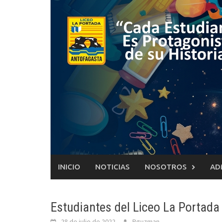
Saltar
al
contenido
INICIO
NOTICIAS
NOSOTROS
AD
Estudiantes del Liceo La Portada
28 de julio de 2022
Pguzman