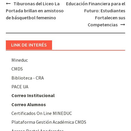
Navegación
Tiburonas del Liceo La
Educación Financiera para el
de
Portada brillan en amistoso
Futuro: Estudiantes
entradas
de básquetbol femenino
Fortalecen sus
Competencias
LINK DE INTERÉS
Mineduc
CMDS
Biblioteca - CRA
PACE UA
Correo Institucional
Correo Alumnos
Certificados On Line MINEDUC
Plataforma Gestión Académica CMDS
Acceso Portal Apoderados