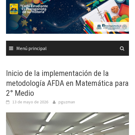
Saltar
al
contenido
Menú principal
Inicio de la implementación de la
metodología AFDA en Matemática para
2° Medio
13 de mayo de 2026
pguzman