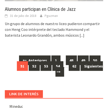
Alumnos participan en Clínica de Jazz
31 de julio de 2018
Pguzman
Un grupo de alumnos de nuestro liceo pudieron compartir
con Heng Coo intérprete del teclado Hammond y el
baterista Leonardo Grandón, ambos músicos
[...]
Ir
Anteriores
1
…
48
49
50
a
51
52
53
54
…
62
Siguientes
las
entradas
LINK DE INTERÉS
Mineduc