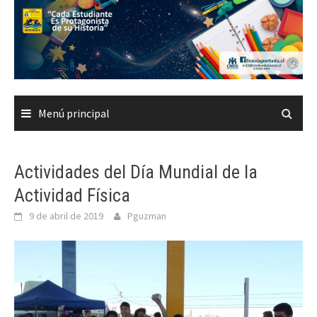
Saltar
al
contenido
Menú principal
Actividades del Día Mundial de la
Actividad Física
9 de abril de 2019
Pguzman