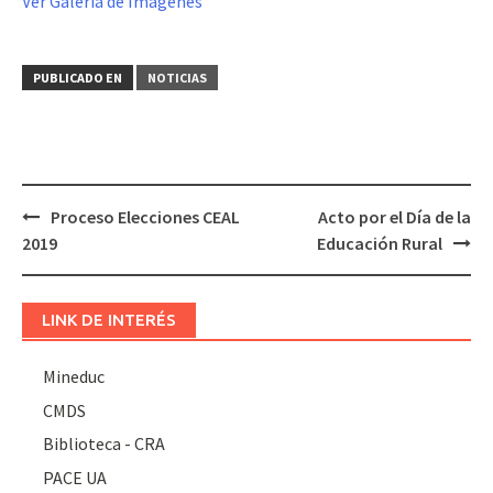
Ver Galería de Imágenes
PUBLICADO EN
NOTICIAS
Navegación
Proceso Elecciones CEAL
Acto por el Día de la
de
2019
Educación Rural
entradas
LINK DE INTERÉS
Mineduc
CMDS
Biblioteca - CRA
PACE UA