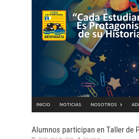
Saltar
al
contenido
INICIO
NOTICIAS
NOSOTROS
AD
Alumnos participan en Taller de 
30 de abril de 2019
Pguzman