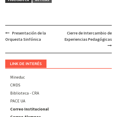
Navegación
Presentación de la
Cierre de Intercambio de
de
Orquesta Sinfónica
Experiencias Pedagógicas
entradas
LINK DE INTERÉS
Mineduc
CMDS
Biblioteca - CRA
PACE UA
Correo Institucional
Correo Alumnos