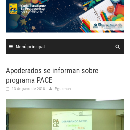
Saltar
al
contenido
Menú principal
Apoderados se informan sobre
programa PACE
13 de junio de 2018
Pguzman