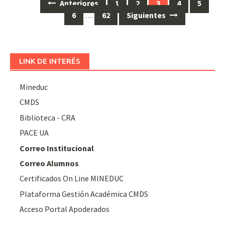
Ir
Anteriores
1
2
3
4
5
a
6
…
62
Siguientes
las
entradas
LINK DE INTERÉS
Mineduc
CMDS
Biblioteca - CRA
PACE UA
Correo Institucional
Correo Alumnos
Certificados On Line MINEDUC
Plataforma Gestión Académica CMDS
Acceso Portal Apoderados