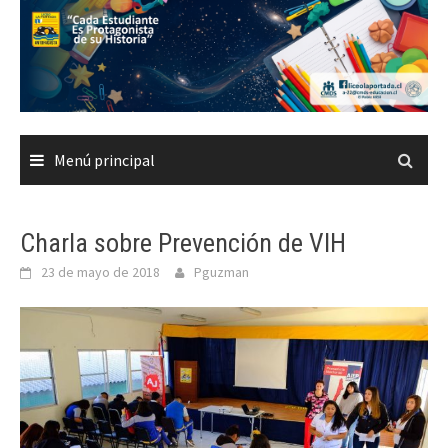
Saltar
al
contenido
Menú principal
Charla sobre Prevención de VIH
23 de mayo de 2018
Pguzman