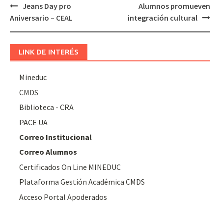
Navegación
Jeans Day pro
Alumnos promueven
de
Aniversario – CEAL
integración cultural
entradas
LINK DE INTERÉS
Mineduc
CMDS
Biblioteca - CRA
PACE UA
Correo Institucional
Correo Alumnos
Certificados On Line MINEDUC
Plataforma Gestión Académica CMDS
Acceso Portal Apoderados