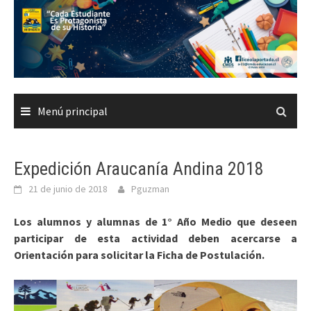
Saltar
al
contenido
Menú principal
Expedición Araucanía Andina 2018
21 de junio de 2018
Pguzman
Los alumnos y alumnas de 1° Año Medio que deseen
participar de esta actividad deben acercarse a
Orientación para solicitar la Ficha de Postulación.