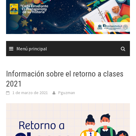
Saltar
al
contenido
Menú principal
Información sobre el retorno a clases
2021
1 de marzo de 2021
Pguzman