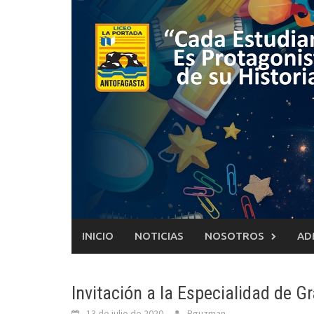
Saltar
al
contenido
INICIO
NOTICIAS
NOSOTROS
AD
Invitación a la Especialidad de Gr
13 de julio de 2020
Pguzman