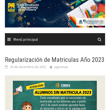
Saltar
al
contenido
Menú principal
Regularización de Matriculas Año 2023
30 de diciembre de 2022
pguzman