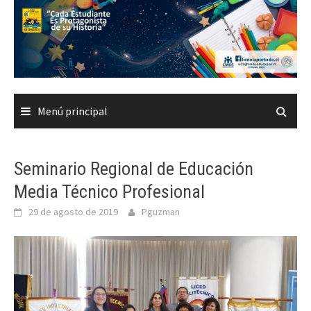
Saltar
al
contenido
Menú principal
Seminario Regional de Educación
Media Técnico Profesional
29 de agosto de 2019
Pguzman